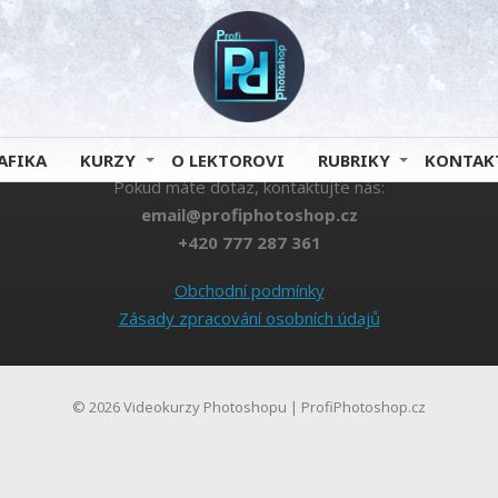
toshopu
?
→ Objednat Photosh
ně
ve výhodném balíku "
Plán
AFIKA
KURZY
O LEKTOROVI
RUBRIKY
KONTAK
Pokud máte dotaz, kontaktujte nás:
email@profiphotoshop.cz
+420 777 287 361
Obchodní podmínky
Zásady zpracování osobních údajů
© 2026 Videokurzy Photoshopu | ProfiPhotoshop.cz