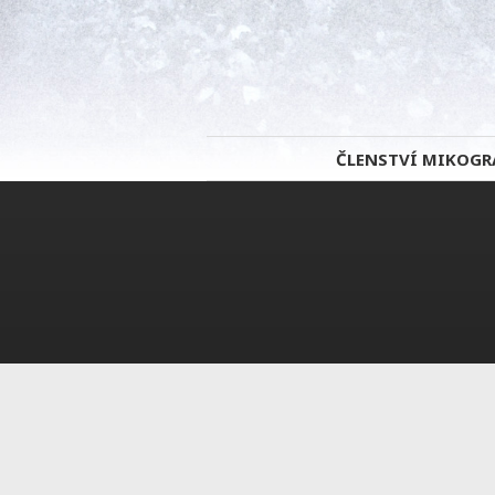
Chcete si pořídit
oficiální verzi Pho
Můžete ho mít jen za
24 euro měsíč
pro digitální fotografii"
!
ČLENSTVÍ MIKOGR